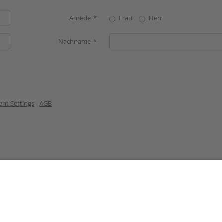
Anrede
Frau
Herr
Nachname
nt Settings
-
AGB