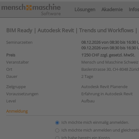
Lösungen
Akademie
Info
BIM Ready | Autodesk Revit | Trends und Workflows | 2-
Seminarzeiten
08.12.2026 von 08:30 bis 16:30 
09.12.2026 von 08:30 bis 16:30 
Preis
1’250 CHF zzgl. gesetzl. MwSt.
Veranstalter
Mensch und Maschine Schweiz
Ort
Baslerstrasse 30, CH-8048 Züric
Dauer
2 Tage
Zielgruppe
Autodesk Revit Planende
Voraussetzungen
Erfahrung in Autodesk Revit
Level
Aufbau
Anmeldung
Ich möchte mich einmalig anmelden.
Ich möchte mich anmelden und gleichzeiti
Ich habe bereits ein Konto.