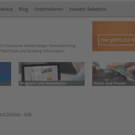
service
Blog
Unternehmen
Investor Relations
Hier geht's zur 
von Computer Aided Design, Manufacturing
PDM/PLM) und Building Information
nt Settings
-
AGB