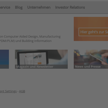
service
Blog
Unternehmen
Investor Relations
Hier geht's zur 
von Computer Aided Design, Manufacturing
PDM/PLM) und Building Information
nt Settings
-
AGB