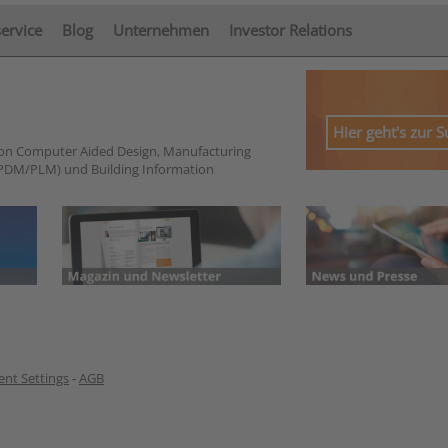
service
Blog
Unternehmen
Investor Relations
Hier geht's zur 
von Computer Aided Design, Manufacturing
PDM/PLM) und Building Information
nt Settings
-
AGB