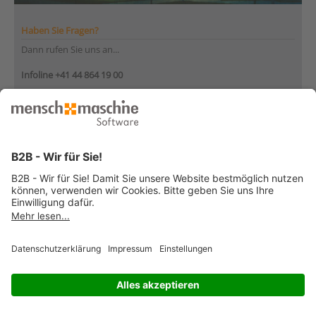
Haben Sie Fragen?
Dann rufen Sie uns an...
Infoline +41 44 864 19 00
Montag bis Freitag
von 08:00 bis 12:00 Uhr
und 13:30 bis 17:00 Uhr
... oder senden Sie uns Ihre Nachricht
»
© 2026 Mensch und Maschine -
Impressum
-
Datenschutz
-
Cookie
Consent Settings
-
AGB