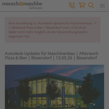
Togg
×
Eine Anmeldung zu 'Autodesk-Updates für Maschinenbau
| Afterwork Pizza & Bier | Bissendorf' vom 12.05.26 ist
leider nicht mehr möglich, da die Veranstaltung bereits
begonnen hat.
Autodesk-Updates für Maschinenbau | Afterwork
Pizza & Bier | Bissendorf | 12.05.26 | Bissendorf