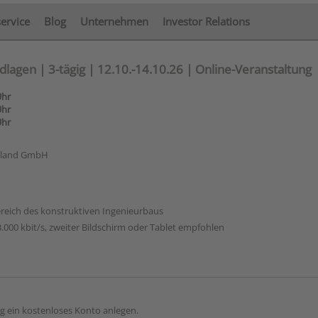
service
Blog
Unternehmen
Investor Relations
lagen | 3-tägig | 12.10.-14.10.26 | Online-Veranstaltung
Uhr
Uhr
Uhr
hland GmbH
ereich des konstruktiven Ingenieurbaus
.000 kbit/s, zweiter Bildschirm oder Tablet empfohlen
g ein kostenloses Konto anlegen.