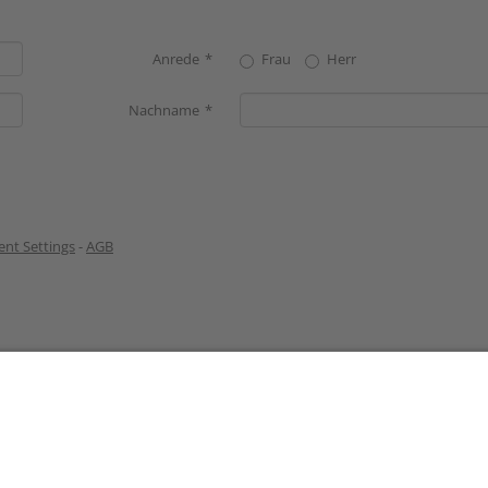
Anrede
Frau
Herr
Nachname
nt Settings
-
AGB