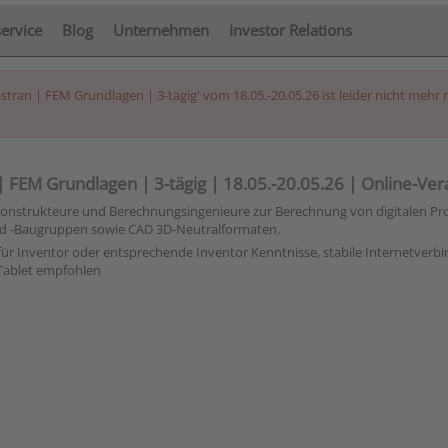
service
Blog
Unternehmen
Investor Relations
tran | FEM Grundlagen | 3-tägig' vom 18.05.-20.05.26 ist leider nicht mehr 
| FEM Grundlagen | 3-tägig | 18.05.-20.05.26 | Online-Ver
n Konstrukteure und Berechnungsingenieure zur Berechnung von digitalen P
und -Baugruppen sowie CAD 3D-Neutralformaten.
 für Inventor oder entsprechende Inventor Kenntnisse, stabile Internetverb
 Tablet empfohlen