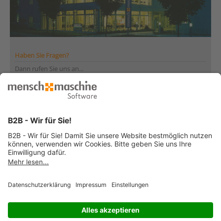
Haben Sie Fragen?
Dann rufen Sie uns an...
Infoline +41 44 864 19 00
Montag bis Freitag
von 08:00 bis 12:00 Uhr
und 13:30 bis 17:00 Uhr
... oder senden Sie uns Ihre Nachricht
»
© 2026 Mensch und Maschine -
Impressum
-
Datenschutz
-
Cookie
Consent Settings
-
AGB