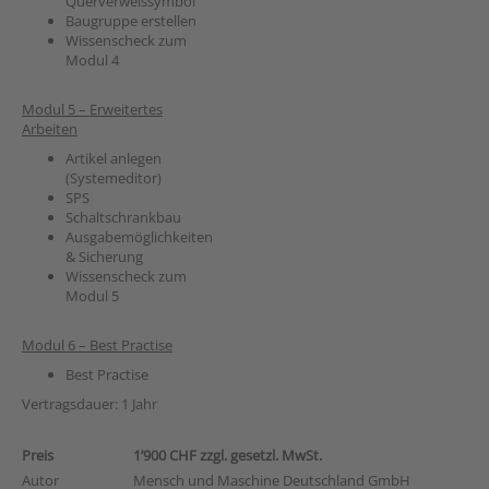
Querverweissymbol
Baugruppe erstellen
Wissenscheck zum
Modul 4
Modul 5 – Erweitertes
Arbeiten
Artikel anlegen
(Systemeditor)
SPS
Schaltschrankbau
Ausgabemöglichkeiten
& Sicherung
Wissenscheck zum
Modul 5
Modul 6 – Best Practise
Best Practise
Vertragsdauer: 1 Jahr
Preis
1’900 CHF zzgl. gesetzl. MwSt.
Autor
Mensch und Maschine Deutschland GmbH