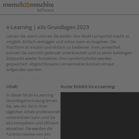
e-Learning | eXs Grundlagen 2023
Lernen Sie, wann und wo Sie wollen. Das MuM Lernportal macht es
möglich. Einfach einloggen und schon kann es losgehen. Die
Plattform ist intuitiv und einfach zu bedienen. Ihre Lerneinheit
können Sie natürlich jederzeit unterbrechen und zu einen beliebigen
Zeitpunkt wieder fortsetzen, Ihre Lernfortschritte werden
gespeichert. Abgeschlossene Lerneinheiten können erneut
aufgerufen werden.
Inhalt:
Kurzer Einblick ins e-Learning:
In dieser MuM e-Learning
Grundlagenschulung lernen
Sie, wie eXs Sie in Ihrer
täglichen Arbeit professionell
unterstützen kann und Sie
eXs kompetent und effizient
einsetzen. Sie werden die
Funktionsweise von eXs