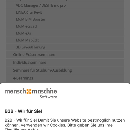
VDC Manager / DESITE md pro
LINEAR für Revit
MuM BIM Booster
MuM ecscad
MuM eXs
MuM MapEdit
3D LayoutPlanung
Online-Präsenzseminare
Individualseminare
Seminare für Studium/Ausbildung
e-Learnings