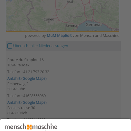
powered by
MuM MapEdit
von Mensch und Maschine
Übersicht aller Niederlassungen
Route du Simplon 16
1094 Paudex
Telefon +41 21 793 20 32
Anfahrt (Google Maps)
Reiherweg 2
5034 Suhr
Telefon +41628556060
Anfahrt (Google Maps)
Baslerstrasse 30
8048 Zürich
Telefon +41433441212
Anfahrt (Google Maps)