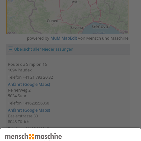
powered by
MuM MapEdit
von Mensch und Maschine
Übersicht aller Niederlassungen
Route du Simplon 16
1094 Paudex
Telefon +41 21 793 20 32
Anfahrt (Google Maps)
Reiherweg 2
5034 Suhr
Telefon +41628556060
Anfahrt (Google Maps)
Baslerstrasse 30
8048 Zürich
Telefon +41433441212
Anfahrt (Google Maps)