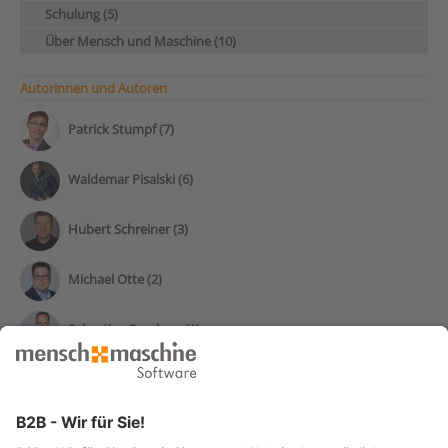
Schulung (5)
Über Mensch und Maschine (10)
Autorinnen und Autoren
Patrick Stumpf (7)
Waldemar Pisalski (6)
Hubert Schreiner (3)
Michael Otte (2)
Sebastian Borchers (1)
Manuel Maurer (1)
Dirk Brammerts (1)